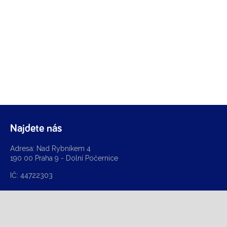
Najdete nás
Adresa: Nad Rybníkem 4
190 00 Praha 9 - Dolní Počernice
IČ: 44722303
Kontakt
Telefon: +420 602 284 894