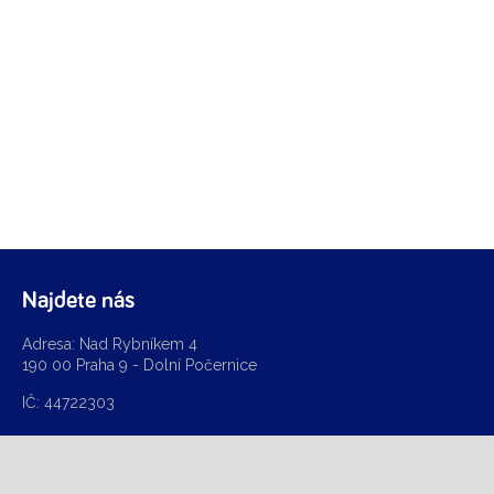
Najdete nás
Adresa: Nad Rybníkem 4
190 00 Praha 9 - Dolní Počernice
IČ: 44722303
Kontakt